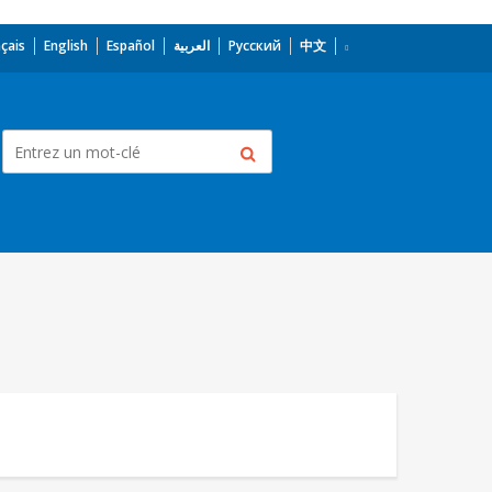
çais
English
Español
العربية
Русский
中文