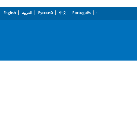
English
العربية
Русский
中文
Português
dropdown