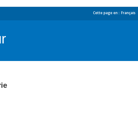
Cette page en :
_
Français
ur
rie