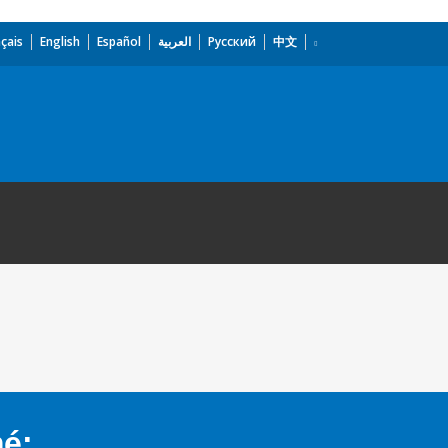
çais
English
Español
العربية
Русский
中文
mé: