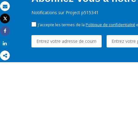
Email
Notifications sur Project p515341
Tweet
Imprimer
J'accepte les termes de la
Politique de confidentialité
e
Share
Share