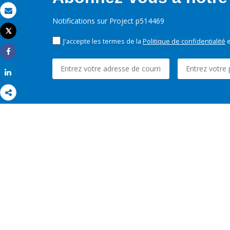
Email
Notifications sur Project p514469
Tweet
Imprimer
J'accepte les termes de la
Politique de confidentialité
e
Share
Share