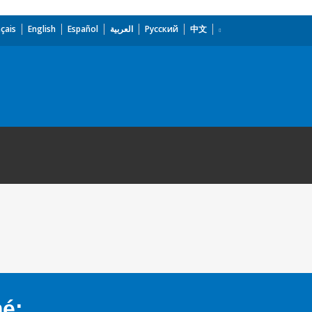
çais
English
Español
العربية
Русский
中文
mé: