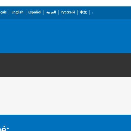
çais
English
Español
العربية
Русский
中文
mé: