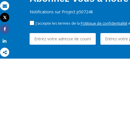
Email
Notifications sur Project p507248
Tweet
Imprimer
J'accepte les termes de la
Politique de confidentialité
e
Share
Share