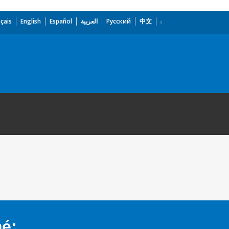
çais
English
Español
العربية
Русский
中文
mé: