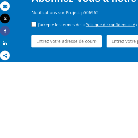
Email
Notifications sur Project p506962
Tweet
Imprimer
J'accepte les termes de la
Politique de confidentialité
e
Share
Share