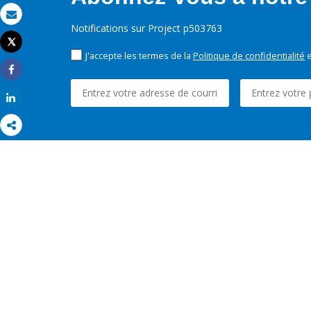
Email
Notifications sur Project p503763
Tweet
Imprimer
J'accepte les termes de la
Politique de confidentialité
e
Share
Share