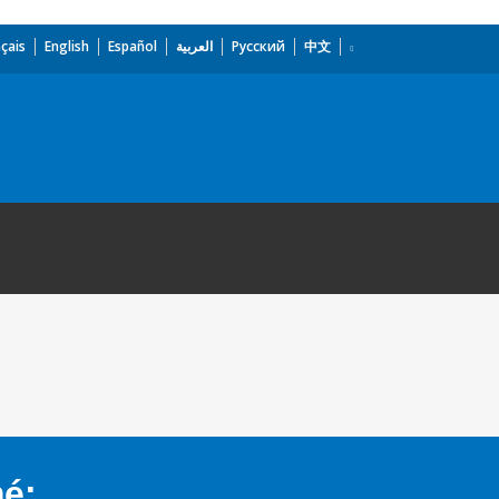
çais
English
Español
العربية
Русский
中文
mé: