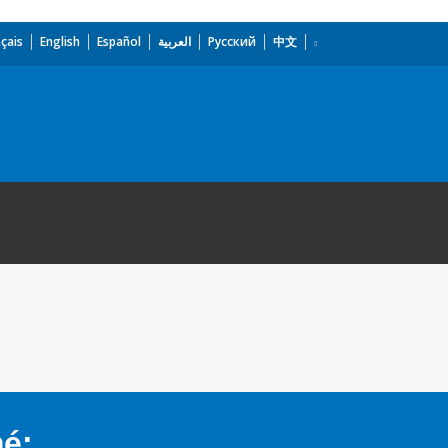
çais
English
Español
العربية
Русский
中文
mé: