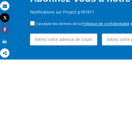
Email
Notifications sur Project p181811
Tweet
Imprimer
J'accepte les termes de la
Politique de confidentialité
e
Share
Share