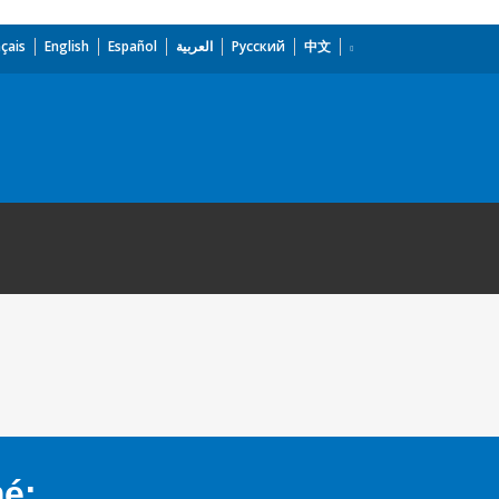
çais
English
Español
العربية
Русский
中文
mé: