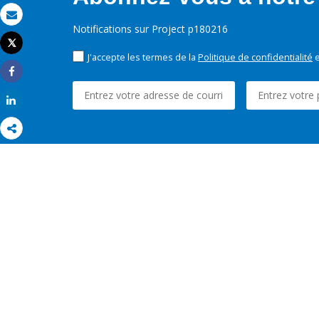
Email
Notifications sur Project p180216
Tweet
Imprimer
J'accepte les termes de la
Politique de confidentialité
e
Share
Share