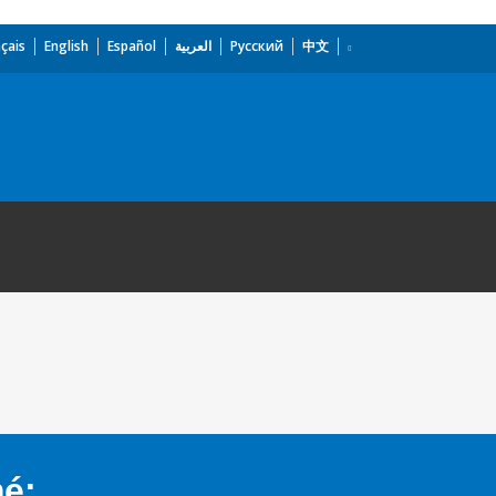
çais
English
Español
العربية
Русский
中文
mé: