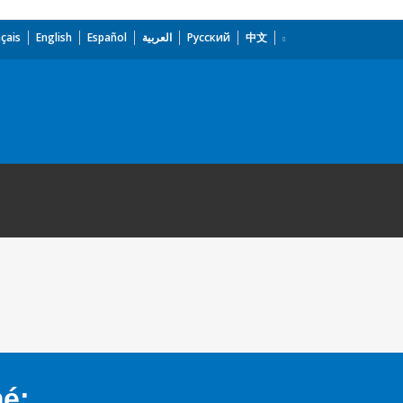
çais
English
Español
العربية
Русский
中文
mé: