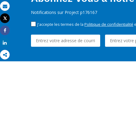
Email
Notifications sur Project p176167
Tweet
Imprimer
J'accepte les termes de la
Politique de confidentialité
e
Share
Share