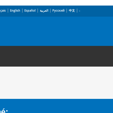
çais
English
Español
العربية
Русский
中文
mé: