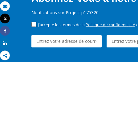
Email
Notifications sur Project p175320
Tweet
Imprimer
J'accepte les termes de la
Politique de confidentialité
e
Share
Share