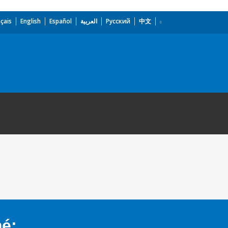
çais
English
Español
العربية
Русский
中文
mé: