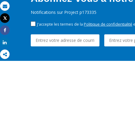
Email
Notifications sur Project p173335
Tweet
Imprimer
J'accepte les termes de la
Politique de confidentialité
e
Share
Share