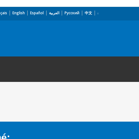
çais
English
Español
العربية
Русский
中文
mé: