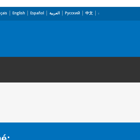
çais
English
Español
العربية
Русский
中文
mé: