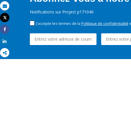
Email
Notifications sur Project p171040
Tweet
Imprimer
J'accepte les termes de la
Politique de confidentialité
e
Share
Share