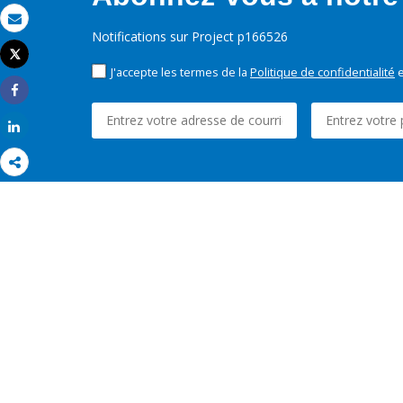
Email
Notifications sur Project p166526
Tweet
Imprimer
J'accepte les termes de la
Politique de confidentialité
e
Share
Share