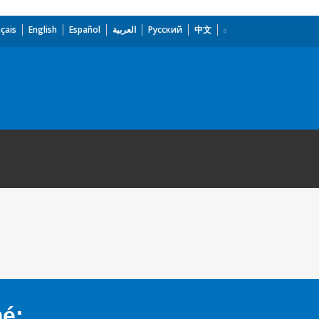
çais
English
Español
العربية
Русский
中文
mé: