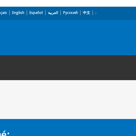
çais
English
Español
العربية
Русский
中文
mé: