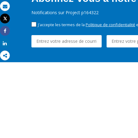
Email
Notifications sur Project p164322
Tweet
Imprimer
J'accepte les termes de la
Politique de confidentialité
e
Share
Share