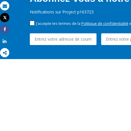
Email
Notifications sur Project p163723
Tweet
Imprimer
J'accepte les termes de la
Politique de confidentialité
e
Share
Share