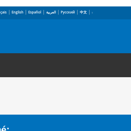
çais
English
Español
العربية
Русский
中文
mé: