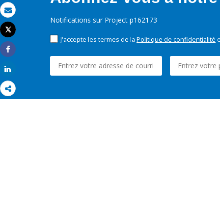
Email
Notifications sur Project p162173
Tweet
Imprimer
J'accepte les termes de la
Politique de confidentialité
e
Share
Share