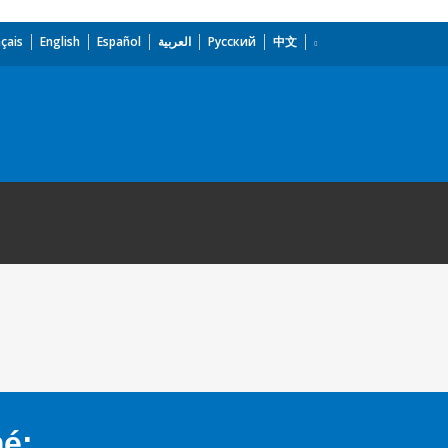
çais
English
Español
العربية
Русский
中文
mé: