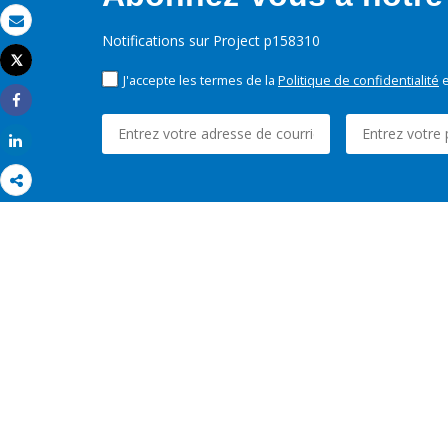
Email
Notifications sur Project p158310
Tweet
Imprimer
J'accepte les termes de la
Politique de confidentialité
e
Share
Share