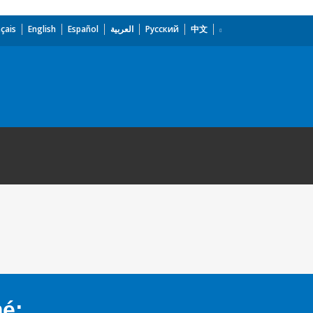
çais
English
Español
العربية
Русский
中文
mé: