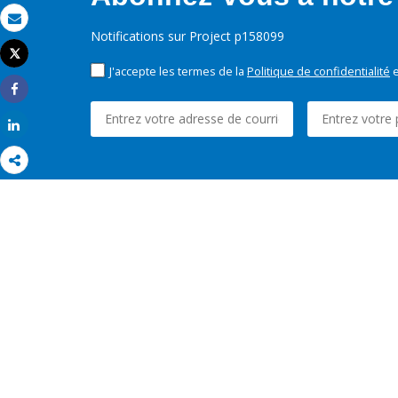
Email
Notifications sur Project p158099
Tweet
Imprimer
J'accepte les termes de la
Politique de confidentialité
e
Share
Share