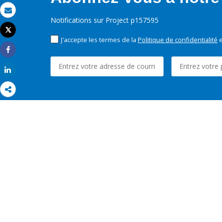
Email
Notifications sur Project p157595
Tweet
Imprimer
J'accepte les termes de la
Politique de confidentialité
e
Share
Share