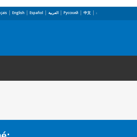
çais
English
Español
العربية
Русский
中文
mé: