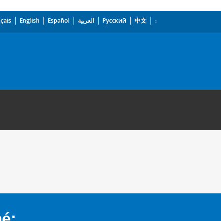
çais
English
Español
العربية
Русский
中文
mé: