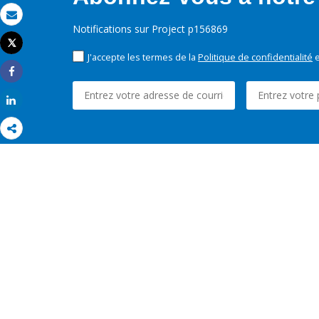
Email
Notifications sur Project p156869
Tweet
Imprimer
J'accepte les termes de la
Politique de confidentialité
e
Share
Share