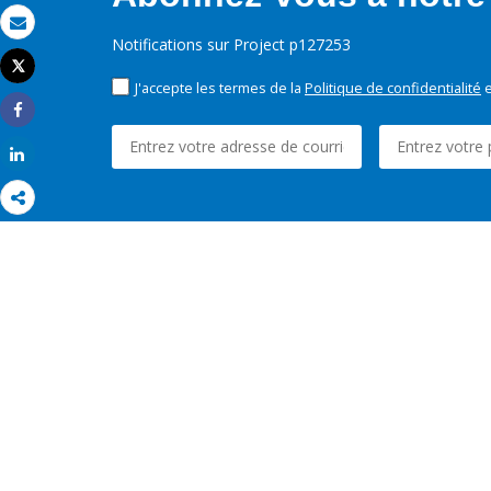
Email
Notifications sur Project p127253
Tweet
Imprimer
J'accepte les termes de la
Politique de confidentialité
e
Share
Share