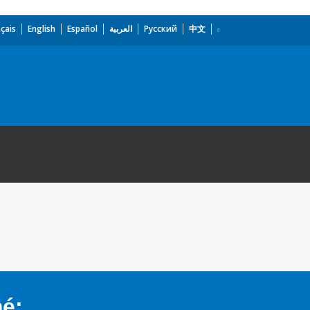
çais
English
Español
العربية
Русский
中文
mé: