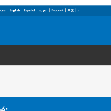
çais
English
Español
العربية
Русский
中文
mé: