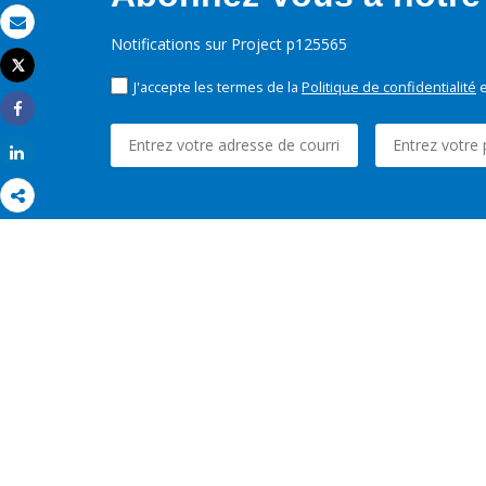
Email
Notifications sur Project p125565
Tweet
Imprimer
J'accepte les termes de la
Politique de confidentialité
e
Share
Share