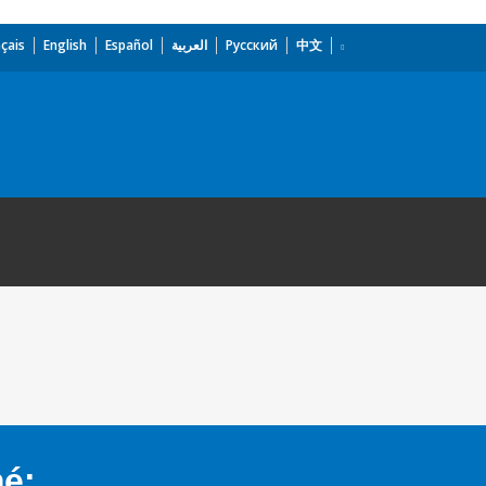
çais
English
Español
العربية
Русский
中文
mé: