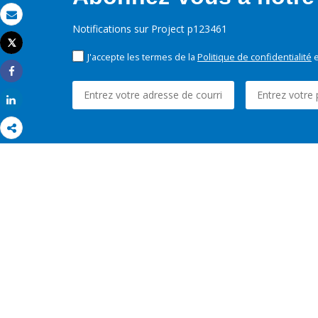
Email
Notifications sur Project p123461
Tweet
Imprimer
J'accepte les termes de la
Politique de confidentialité
e
Share
Share