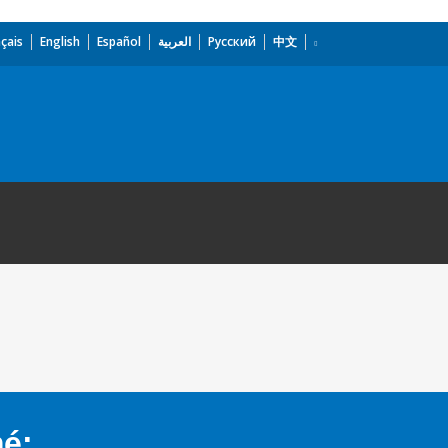
çais
English
Español
العربية
Русский
中文
mé: