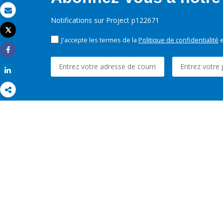
Email
Notifications sur Project p122671
Tweet
Imprimer
J'accepte les termes de la
Politique de confidentialité
e
Share
Share