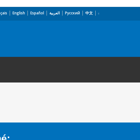
çais
English
Español
العربية
Русский
中文
mé: