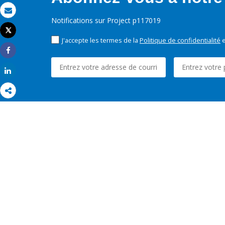
Email
Notifications sur Project p117019
Tweet
Imprimer
J'accepte les termes de la
Politique de confidentialité
e
Share
Share