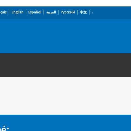
çais
English
Español
العربية
Русский
中文
mé: