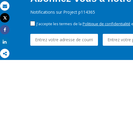
Email
Notifications sur Project p114365
Tweet
Imprimer
J'accepte les termes de la
Politique de confidentialité
e
Share
Share