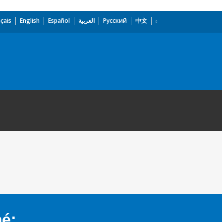
çais
English
Español
العربية
Русский
中文
mé: