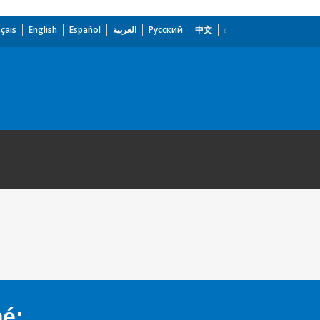
çais
English
Español
العربية
Русский
中文
mé: