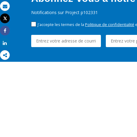
Email
Notifications sur Project p102331
Tweet
Imprimer
J'accepte les termes de la
Politique de confidentialité
e
Share
Share