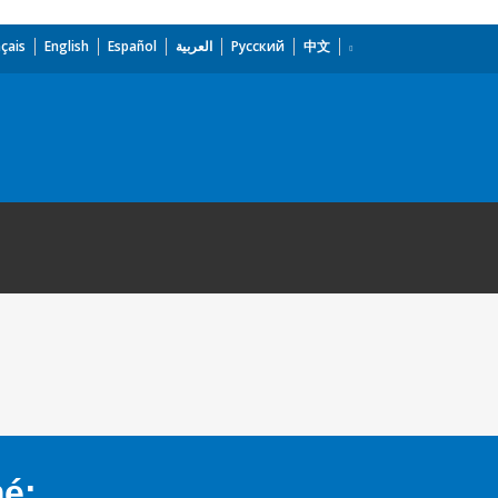
çais
English
Español
العربية
Русский
中文
mé: