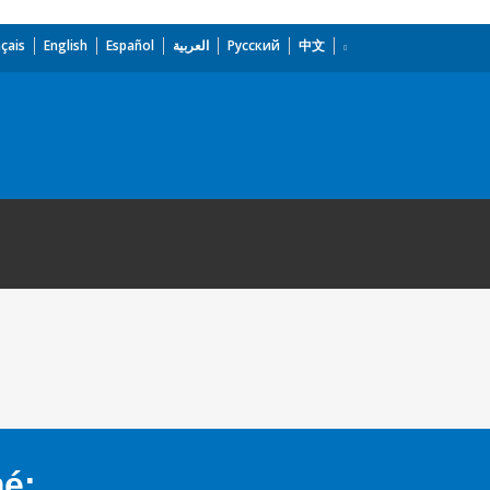
çais
English
Español
العربية
Русский
中文
mé: