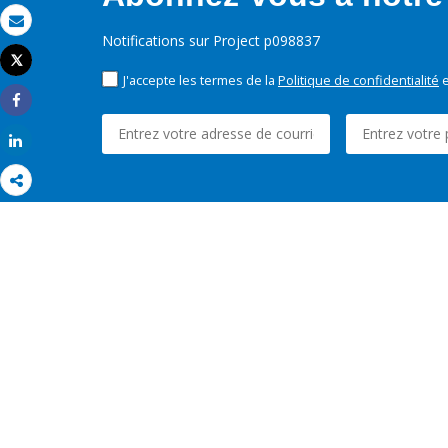
Email
Notifications sur Project p098837
Tweet
Imprimer
J'accepte les termes de la
Politique de confidentialité
e
Share
Share