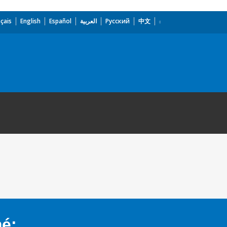
çais
English
Español
العربية
Русский
中文
mé: