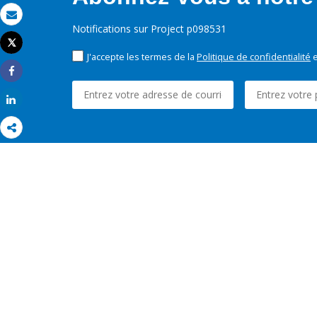
Email
Notifications sur Project p098531
Tweet
Imprimer
J'accepte les termes de la
Politique de confidentialité
e
Share
Share