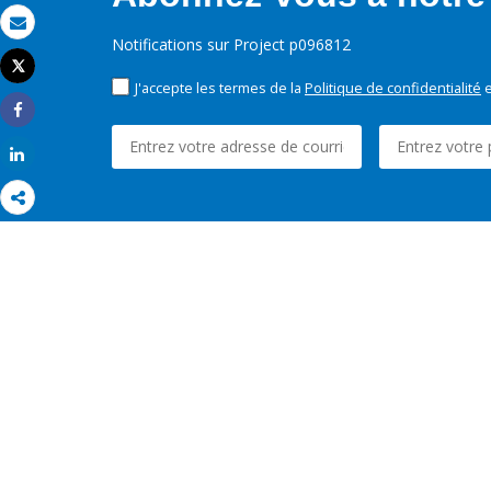
Email
Notifications sur Project p096812
Tweet
Imprimer
J'accepte les termes de la
Politique de confidentialité
e
Share
Share