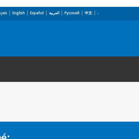
çais
English
Español
العربية
Русский
中文
mé: