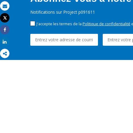
Email
Notifications sur Project p091611
Tweet
Imprimer
J'accepte les termes de la
Politique de confidentialité
e
Share
Share