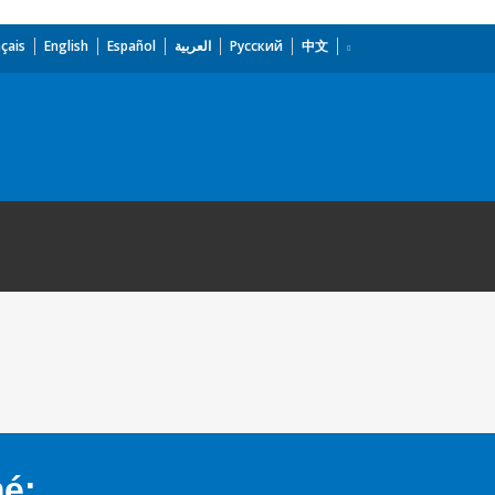
çais
English
Español
العربية
Русский
中文
mé: