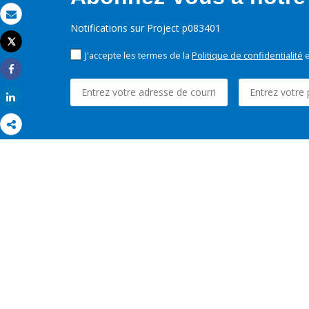
Email
Notifications sur Project p083401
Tweet
Imprimer
J'accepte les termes de la
Politique de confidentialité
e
Share
Share