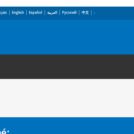
çais
English
Español
العربية
Русский
中文
mé: