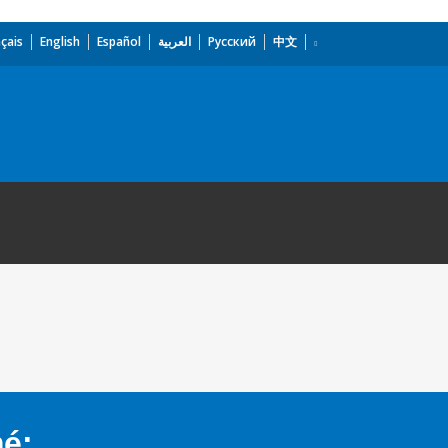
çais
English
Español
العربية
Русский
中文
mé: