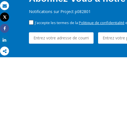
Email
Notifications sur Project p082801
Tweet
Imprimer
J'accepte les termes de la
Politique de confidentialité
e
Share
Share