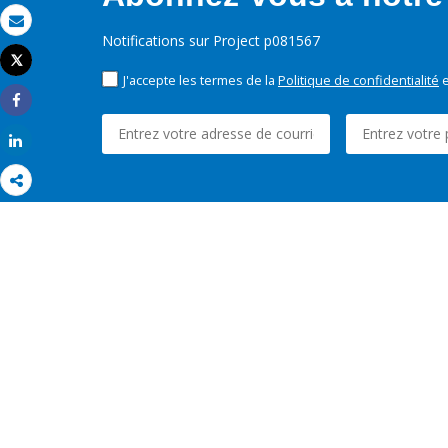
Email
Notifications sur Project p081567
Tweet
Imprimer
J'accepte les termes de la
Politique de confidentialité
e
Share
Share