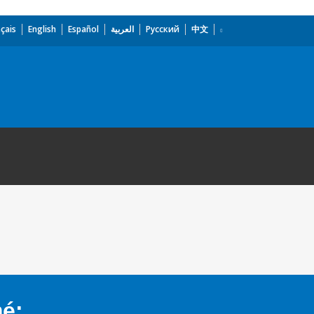
çais
English
Español
العربية
Русский
中文
mé: