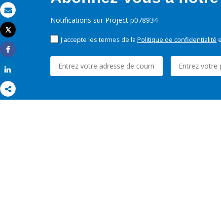
Email
Notifications sur Project p078934
Tweet
Imprimer
J'accepte les termes de la
Politique de confidentialité
e
Share
Share