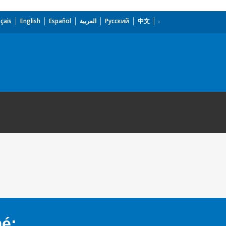
çais
English
Español
العربية
Русский
中文
mé: