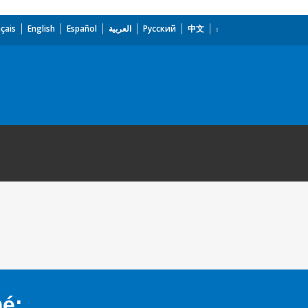
çais
English
Español
العربية
Русский
中文
mé: