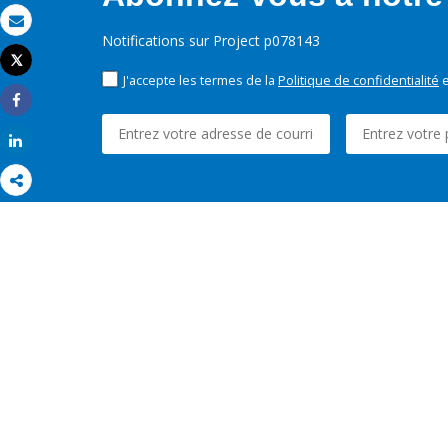
Email
Notifications sur Project p078143
Tweet
Imprimer
J'accepte les termes de la
Politique de confidentialité
e
Share
Share