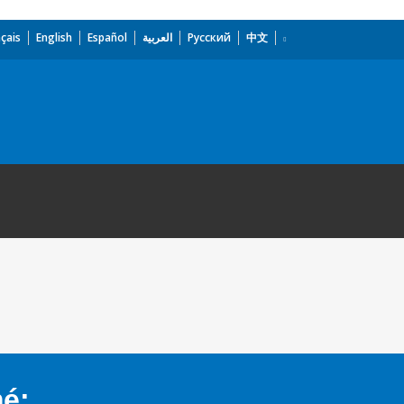
çais
English
Español
العربية
Русский
中文
mé: