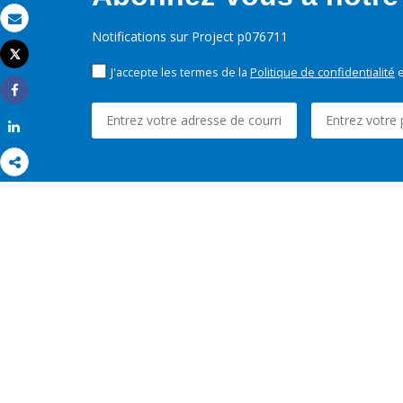
Email
Notifications sur Project p076711
Tweet
Imprimer
J'accepte les termes de la
Politique de confidentialité
e
Share
Share