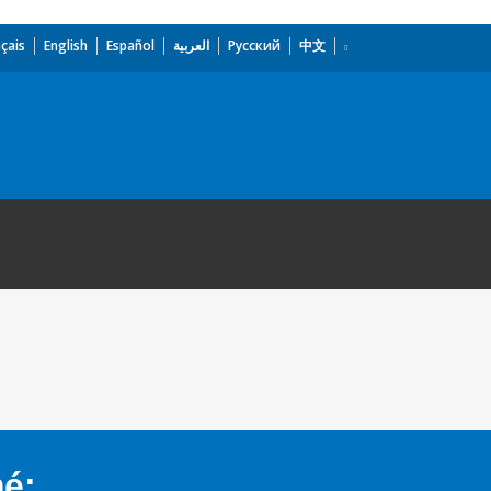
çais
English
Español
العربية
Русский
中文
mé: