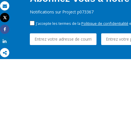
Email
Notifications sur Project p073367
Tweet
Imprimer
J'accepte les termes de la
Politique de confidentialité
e
Share
Share