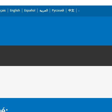
çais
English
Español
العربية
Русский
中文
mé: