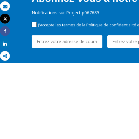
Email
Notifications sur Project p067685
Tweet
Imprimer
J'accepte les termes de la
Politique de confidentialité
e
Share
Share