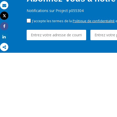
Email
Notifications sur Project p055304
Tweet
Imprimer
J'accepte les termes de la
Politique de confidentialité
e
Share
Share