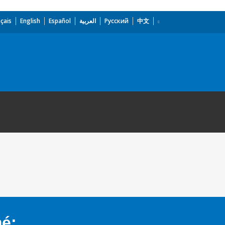
çais
English
Español
العربية
Русский
中文
mé: