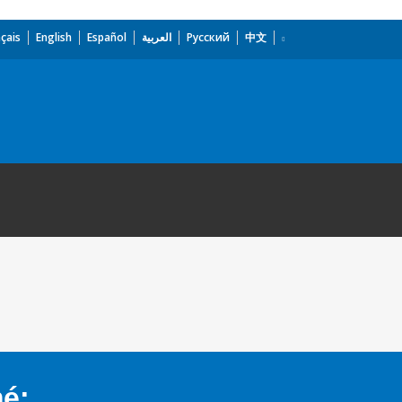
çais
English
Español
العربية
Русский
中文
mé: