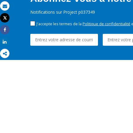
Email
Notifications sur Project p037349
Tweet
Imprimer
J'accepte les termes de la
Politique de confidentialité
e
Share
Share