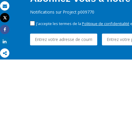
Email
Notifications sur Project p009770
Tweet
Imprimer
J'accepte les termes de la
Politique de confidentialité
e
Share
Share