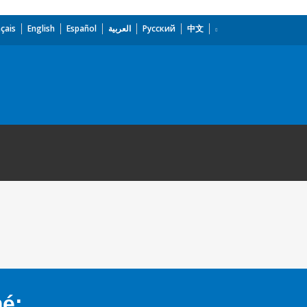
çais
English
Español
العربية
Русский
中文
mé: