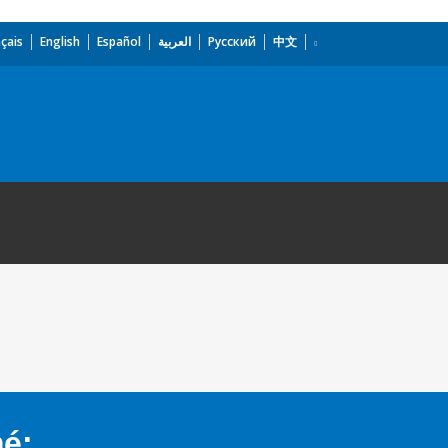
çais
English
Español
العربية
Русский
中文
mé: