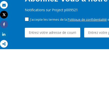
Email
Notifications sur Project p009521
Tweet
Imprimer
J'accepte les termes de la
Politique de confidentialité
e
Share
Share