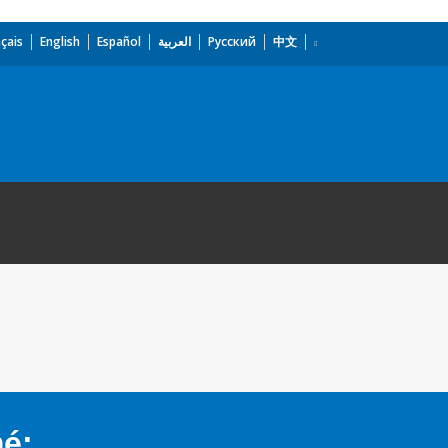
çais
English
Español
العربية
Русский
中文
mé: