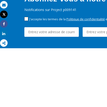
Email
Notifications sur Project p009141
Tweet
Imprimer
J'accepte les termes de la
Politique de confidentialité
e
Share
Share